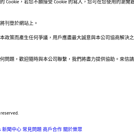
okie，若您不願接受 Cookie 的寫入，您可在您使用的瀏覽器
將刊登於網站上。
本政策而產生任何爭議，用戶應盡最大誠意與本公司協商解決之
歡迎隨時與本公司聯繫，我們將盡力提供協助。來信請寄至 contac
eserved.
s
新聞中心
常見問題
商戶合作
關於樂眾