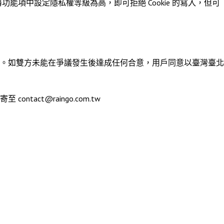
功能項中設定隱私權等級為高，即可拒絕 Cookie 的寫入，但可
。如雙方未能在爭議發生後達成任何合意，用戶同意以臺灣臺北
t@raingo.com.tw