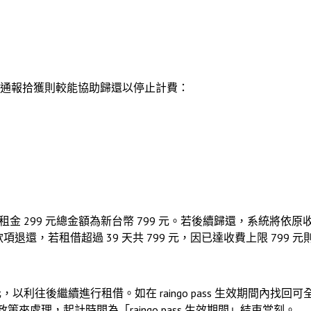
通報拾獲則較能協助歸還以停止計費：
14 天租金 299 元總金額為新台幣 799 元。若後續歸還，系統將
款項退還，若租借超過 39 天共 799 元，因已達收費上限 799
9元，以利往後繼續進行租借。如在 raingo pass 生效期間內找
失政策來處理，起計時間為「raingo pass 生效期間」結束當刻。