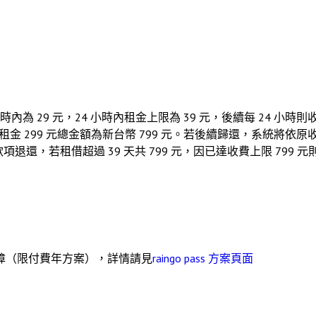
為 29 元，24 小時內租金上限為 39 元，後續每 24 小時則收取
14 天租金 299 元總金額為新台幣 799 元。若後續歸還，系統將
款項退還，若租借超過 39 天共 799 元，因已達收費上限 799
障（限付費年方案），詳情請見
raingo pass 方案頁面